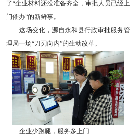
了
“
企业材料还没准备齐全，审批人员已经上
门催办
”
的新鲜事。
这场变化，源自永和县行政审批服务管
理局一场
“
刀刃向内
”
的生动改革。
企业少跑腿，服务多上门