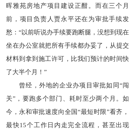
晖雅苑房地产项目建设正酣。而在三个月
前，项目负责人贾永平还在为审批手续发
愁：
“
以前听说办手续要跑断腿，没想到现在
坐在办公室就把所有手续都办妥了，从提交
材料到拿到施工许可，比我们预计的时间快
了大半个月！
”
曾经，外地的企业办项目审批如同
“
闯
关
”
，要跑多个部门、耗时至少两个月。如
今，永和审批速度向全国
“
最短时限
”
看齐，
最快
15
个工作日内走完全流程，甚至出现