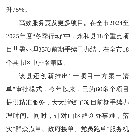
升
75%
。
高效服务惠及更多项目。在全市
2024
至
2025
年度
“
冬季行动
”
中，永和县
18
个重点项
目共需办理
35
项前期手续已办结，在全市
18
个县市区中排名第四。
该县还创新推出
“
一项目一方案一清
单
”
审批模式，今年以来，已为
60
多个项目
提供精准服务，大大缩短了项目前期手续办
理时间。同时，针对山区群众办事难，落
实
“
群众点单、政府接单、党员跑单
”
服务机