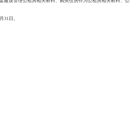
套建设管理公租房相关材料、购买住房作为公租房相关材料、公
2月31日。