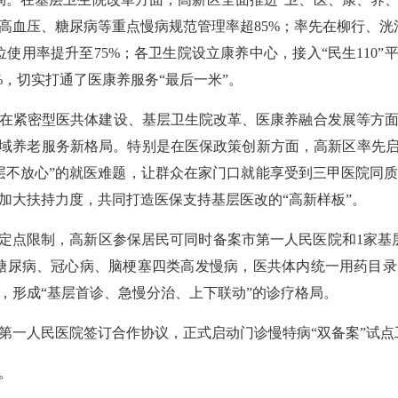
高血压、糖尿病等重点慢病规范管理率超85%；率先在柳行、洸
使用率提升至75%；各卫生院设立康养中心，接入“民生110”
%，切实打通了医康养服务“最后一米”。
在紧密型医共体建设、基层卫生院改革、医康养融合发展等方
全域养老服务新格局。特别是在医保政策创新方面，高新区率先启
层不放心”的就医难题，让群众在家门口就能享受到三甲医院同
加大扶持力度，共同打造医保支持基层医改的“高新样板”。
”定点限制，高新区参保居民可同时备案市第一人民医院和1家基
糖尿病、冠心病、脑梗塞四类高发慢病，医共体内统一用药目
，形成“基层首诊、急慢分治、上下联动”的诊疗格局。
第一人民医院签订合作协议，正式启动门诊慢特病“双备案”试点
。