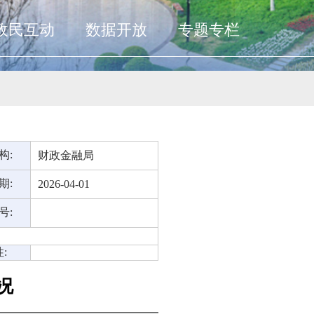
政民互动
数据开放
专题专栏
构:
财政金融局
期:
2026-04-01
号:
:
况