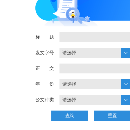
标 题
发文字号
正 文
年 份
公文种类
查询
重置