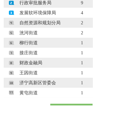
行政审批服务局
9
发展软环境保障局
4
自然资源和规划分局
2
洸河街道
2
柳行街道
1
接庄街道
1
财政金融局
1
王因街道
1
济宁高新区管委会
1
黄屯街道
1