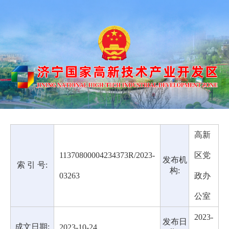
高新
11370800004234373R/2023-
区党
发布机
索 引 号:
构:
03263
政办
公室
2023-
发布日
成文日期:
2023-10-24